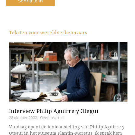
Schrijf je in
Teksten voor wereldverbeteraars
Pagina
Pagina
Pagina
Pagina
Pagina
Interview Philip Aguirre y Otegui
28 oktober 2022
Geen reacties
Vandaag opent de tentoonstelling van Philip Aguirre y
Otegui in het Museum Plantin-Moretus. Ik sprak hem