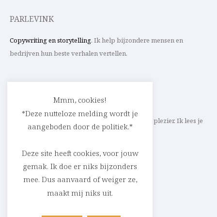
PARLEVINK
Copywriting en storytelling
. Ik help bijzondere mensen en
bedrijven hun beste verhalen vertellen.
CONTACT
Mmm, cookies!
*Deze nutteloze melding wordt je
Schrijf ik straks mee aan jouw verhaal? Met veel plezier. Ik lees je
aangeboden door de politiek.*
heel graag op
cedric@parlevink.be
.
Deze site heeft cookies, voor jouw
gemak. Ik doe er niks bijzonders
mee. Dus aanvaard of weiger ze,
SOCIAL
maakt mij niks uit.
Facebook
Instagram
Linkedin