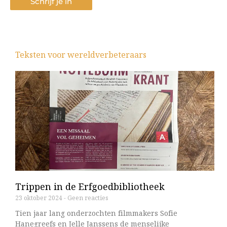
Schrijf je in
Teksten voor wereldverbeteraars
Pagina
Pagina
Pagina
Pagina
Pagina
Trippen in de Erfgoedbibliotheek
23 oktober 2024
Geen reacties
Tien jaar lang onderzochten filmmakers Sofie
Hanegreefs en Jelle Janssens de menselijke