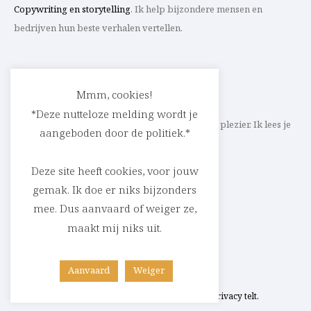
Copywriting en storytelling
. Ik help bijzondere mensen en
bedrijven hun beste verhalen vertellen.
CONTACT
Mmm, cookies!
*Deze nutteloze melding wordt je
Schrijf ik straks mee aan jouw verhaal? Met veel plezier. Ik lees je
aangeboden door de politiek.*
heel graag op
cedric@parlevink.be
.
Deze site heeft cookies, voor jouw
gemak. Ik doe er niks bijzonders
mee. Dus aanvaard of weiger ze,
SOCIAL
maakt mij niks uit.
Facebook
Instagram
Linkedin
Aanvaard
Weiger
Copyright © Cédric Raskin 2026 –
Jouw privacy telt.