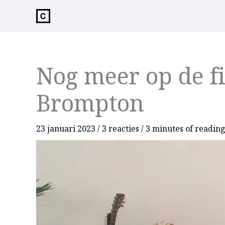
de
inhoud
Nog meer op de f
Brompton
23 januari 2023
/
3 reacties
/
3 minutes of readin