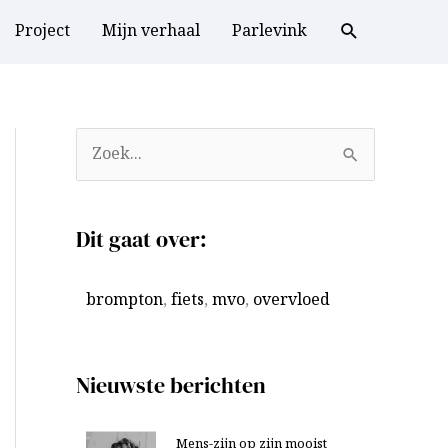
Project
Mijn verhaal
Parlevink
A
Z
r
o
c
e
Dit gaat over:
h
k
i
n
brompton
,
fiets
,
mvo
,
overvloed
e
a
v
a
e
r
Nieuwste berichten
n
:
Mens-zijn op zijn mooist