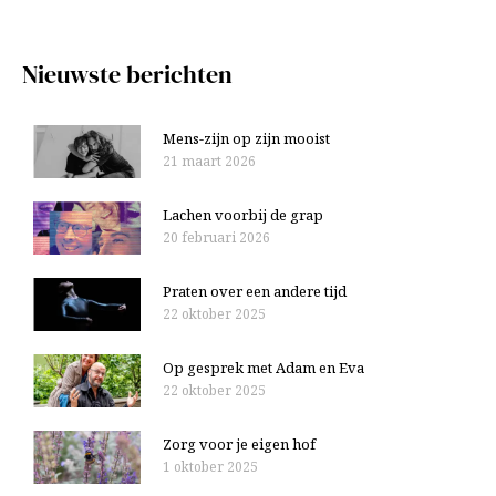
e
a
v
a
Nieuwste berichten
e
r
n
:
Mens-zijn op zijn mooist
21 maart 2026
Lachen voorbij de grap
20 februari 2026
Praten over een andere tijd
22 oktober 2025
Op gesprek met Adam en Eva
22 oktober 2025
Zorg voor je eigen hof
1 oktober 2025