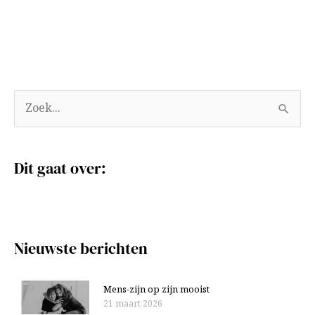
A
Z
r
o
c
e
Dit gaat over:
h
k
i
n
e
a
v
a
Nieuwste berichten
e
r
n
:
Mens-zijn op zijn mooist
21 maart 2026