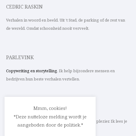
CEDRIC RASKIN
Verhalen in woord en beeld. Uit ’t Stad, de parking of de rest van
de wereld. Omdat schoonheid nooit verveelt.
PARLEVINK
Copywriting en storytelling
. Ik help bijzondere mensen en
bedrijven hun beste verhalen vertellen.
CONTACT
Mmm, cookies!
*Deze nutteloze melding wordt je
Schrijf ik straks mee aan jouw verhaal? Met veel plezier. Ik lees je
aangeboden door de politiek.*
heel graag op
cedric@parlevink.be
.