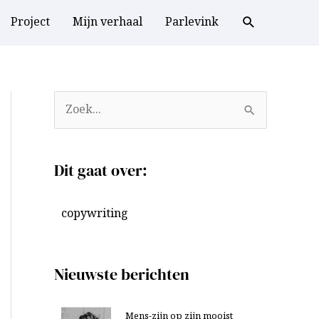
Project
Mijn verhaal
Parlevink
A
Z
r
o
c
e
Dit gaat over:
h
k
i
n
copywriting
e
a
v
a
e
r
Nieuwste berichten
n
:
Mens-zijn op zijn mooist