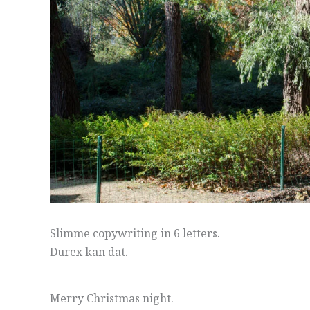
Slimme copywriting in 6 letters.
Durex kan dat.
Merry Christmas night.