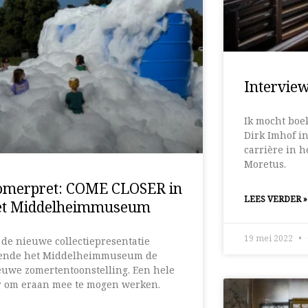
Intervie
Ik mocht boe
Dirk Imhof in
carrière in 
Moretus.
omerpret: COME CLOSER in
LEES VERDER »
et Middelheimmuseum
19 mei 2022
 de nieuwe collectiepresentatie
ende het Middelheimmuseum de
euwe zomertentoonstelling. Een hele
r om eraan mee te mogen werken.