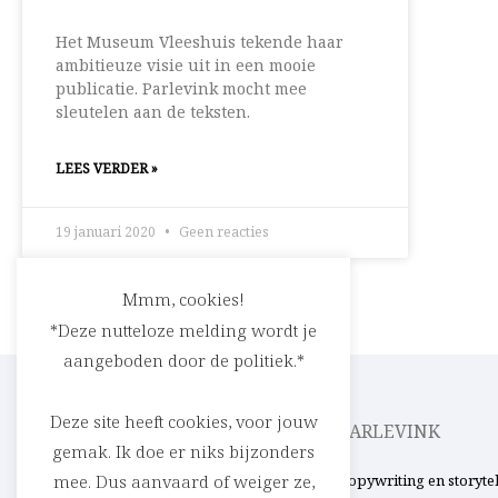
Het Museum Vleeshuis tekende haar
ambitieuze visie uit in een mooie
publicatie. Parlevink mocht mee
sleutelen aan de teksten.
LEES VERDER »
19 januari 2020
Geen reacties
Mmm, cookies!
*Deze nutteloze melding wordt je
aangeboden door de politiek.*
Deze site heeft cookies, voor jouw
CEDRIC RASKIN
PARLEVINK
gemak. Ik doe er niks bijzonders
Verhalen in woord en beeld. Uit ’t Stad,
Copywriting en storyte
mee. Dus aanvaard of weiger ze,