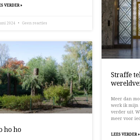
S VERDER »
juni 2024
Geen reacties
Straffe t
wereldve
Meer dan mo
werk ik mijn 
verder uit. Wa
meer voor ie
o ho ho
LEES VERDER »