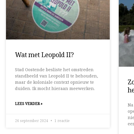
Wat met Leopold II?
Stad Oostende besliste het omstreden
standbeeld van Leopold II te behouden,
Z
maar de koloniale context opnieuw te
duiden. Ik mocht hieraan meewerken.
h
LEES VERDER »
Na
op
ni
26 september 2024
1 reactie
ee