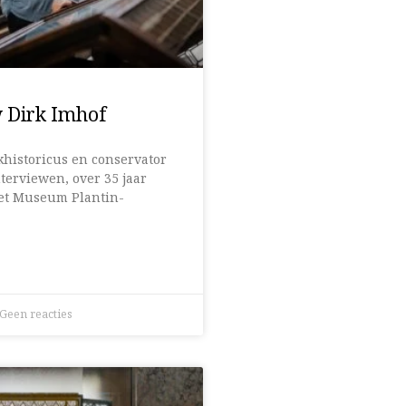
w Dirk Imhof
khistoricus en conservator
terviewen, over 35 jaar
het Museum Plantin-
Geen reacties