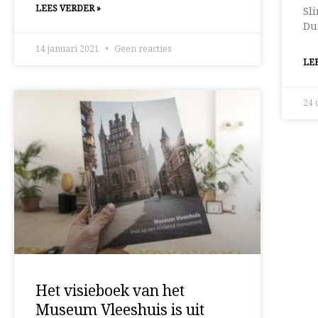
LEES VERDER »
Sli
Du
14 januari 2021
Geen reacties
LEE
24 
Het visieboek van het
Museum Vleeshuis is uit