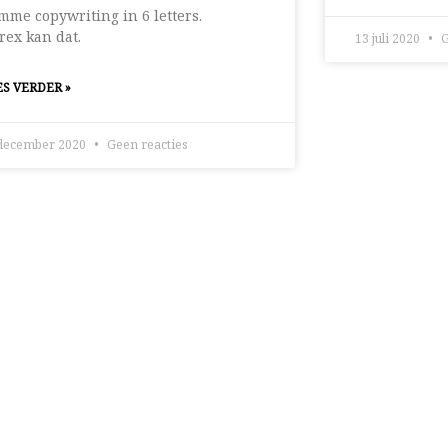
mme copywriting in 6 letters.
rex kan dat.
13 juli 2020
G
S VERDER »
december 2020
Geen reacties