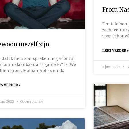
From Nas
Een telefoon
zacht countr
voor Schouw
woon mezelf zijn
LEES VERDER »
j dat ik hem kon spreken nog vóór hij
n ‘onuitstaanbaar arrogante BV’ is. We
3 juni 2025
G
chten erom, Mohsin Abbas en ik.
S VERDER »
juni 2025
Geen reacties