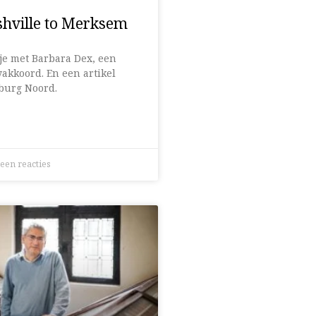
hville to Merksem
tje met Barbara Dex, een
yakkoord. En een artikel
burg Noord.
een reacties