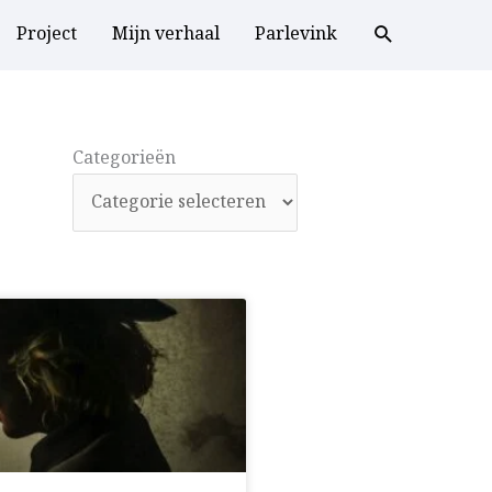
Project
Mijn verhaal
Parlevink
Categorieën
Categorieën