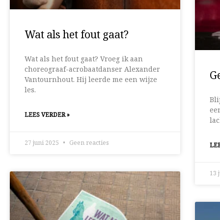
Wat als het fout gaat?
Wat als het fout gaat? Vroeg ik aan
choreograaf-acrobaatdanser Alexander
Ge
Vantournhout. Hij leerde me een wijze
les.
Bli
ee
LEES VERDER »
la
27 juni 2025
Geen reacties
LEE
13 