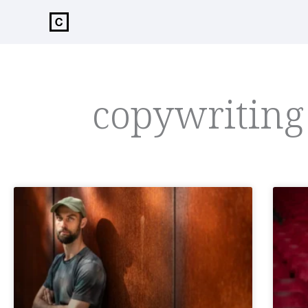
de
inhoud
copywriting