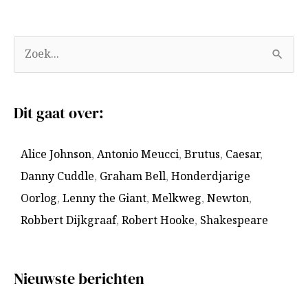
A
Z
r
o
c
e
Dit gaat over:
h
k
i
n
Alice Johnson
,
Antonio Meucci
,
Brutus
,
Caesar
,
e
a
Danny Cuddle
,
Graham Bell
,
Honderdjarige
v
a
Oorlog
,
Lenny the Giant
,
Melkweg
,
Newton
,
e
r
Robbert Dijkgraaf
,
Robert Hooke
,
Shakespeare
n
:
Nieuwste berichten