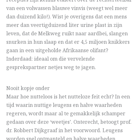
recepties zijn kennis etaleert over de rechterteelbal
van een volwassen blauwe vinvis (weegt wel meer
dan duizend kilo!). Wist je overigens dat een mens
meer dan veertigduizend liter urine plast in zijn
leven, dat de Melkweg ruikt naar aardbei, slangen
snurken in hun slaap en dat er 4,5 miljoen knikkers
gaan in een uitgeholde Afrikaanse olifant?
Inderdaad: ideaal om die vervelende
gesprekspartner netjes weg te jagen.
Nooit kopje onder
Maar hoe nutteloos is het nutteloze feit echt? In een
tijd waarin nuttige leugens en halve waarheden
regeren, wordt maar al te gemakkelijk schamper
gedaan over deze ‘weetjes’. Onterecht, betoogt prof.
dr. Robbert Dijkgraaf in het voorwoord. Leugens
worden snel ontmanteld en halve waarheden