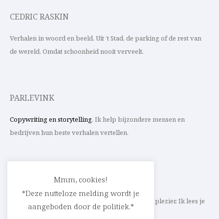
CEDRIC RASKIN
Verhalen in woord en beeld. Uit ’t Stad, de parking of de rest van
de wereld. Omdat schoonheid nooit verveelt.
PARLEVINK
Copywriting en storytelling
. Ik help bijzondere mensen en
bedrijven hun beste verhalen vertellen.
CONTACT
Mmm, cookies!
*Deze nutteloze melding wordt je
Schrijf ik straks mee aan jouw verhaal? Met veel plezier. Ik lees je
aangeboden door de politiek.*
heel graag op
cedric@parlevink.be
.