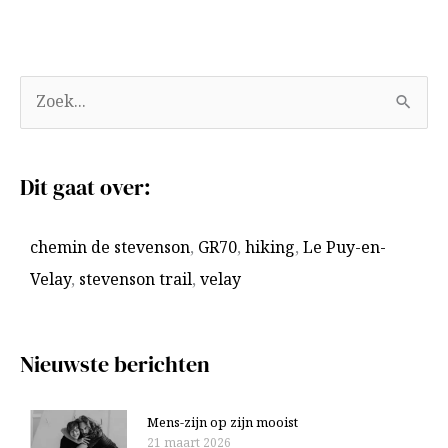
A
Z
r
o
c
e
Dit gaat over:
h
k
i
n
chemin de stevenson
,
GR70
,
hiking
,
Le Puy-en-
e
a
Velay
,
stevenson trail
,
velay
v
a
e
r
n
:
Nieuwste berichten
Mens-zijn op zijn mooist
21 maart 2026