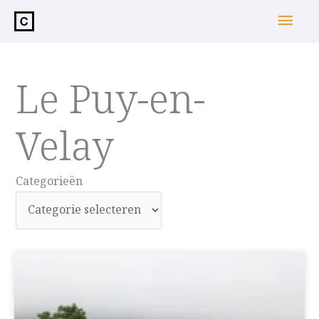
de
Hoo
inhoud
Le Puy-en-
Velay
Categorieën
Categorieën