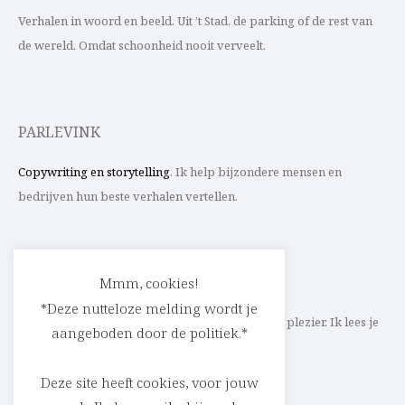
Verhalen in woord en beeld. Uit ’t Stad, de parking of de rest van
de wereld. Omdat schoonheid nooit verveelt.
PARLEVINK
Copywriting en storytelling
. Ik help bijzondere mensen en
bedrijven hun beste verhalen vertellen.
CONTACT
Mmm, cookies!
*Deze nutteloze melding wordt je
Schrijf ik straks mee aan jouw verhaal? Met veel plezier. Ik lees je
aangeboden door de politiek.*
heel graag op
cedric@parlevink.be
.
Deze site heeft cookies, voor jouw