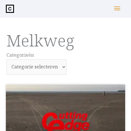
de
Hoo
inhoud
Melkweg
Categorieën
Categorieën