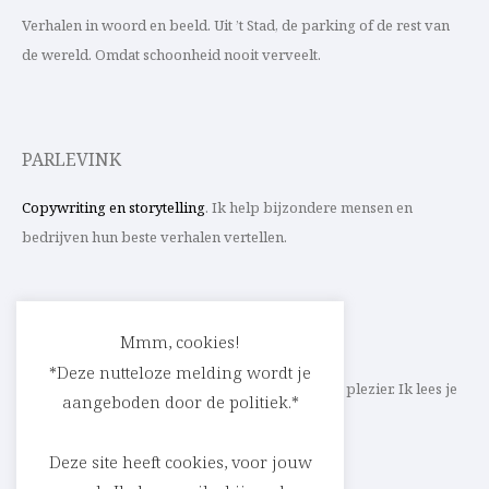
Verhalen in woord en beeld. Uit ’t Stad, de parking of de rest van
de wereld. Omdat schoonheid nooit verveelt.
PARLEVINK
Copywriting en storytelling
. Ik help bijzondere mensen en
bedrijven hun beste verhalen vertellen.
CONTACT
Mmm, cookies!
*Deze nutteloze melding wordt je
Schrijf ik straks mee aan jouw verhaal? Met veel plezier. Ik lees je
aangeboden door de politiek.*
heel graag op
cedric@parlevink.be
.
Deze site heeft cookies, voor jouw