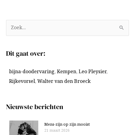
A
Z
r
o
c
e
Dit gaat over:
h
k
i
n
bijna-doodervaring
,
Kempen
,
Leo Pleysier
,
e
a
Rijkevorsel
,
Walter van den Broeck
v
a
e
r
n
:
Nieuwste berichten
Mens-zijn op zijn mooist
21 maart 2026