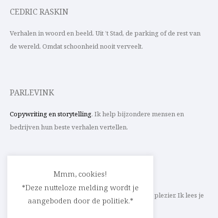
CEDRIC RASKIN
Verhalen in woord en beeld. Uit ’t Stad, de parking of de rest van
de wereld. Omdat schoonheid nooit verveelt.
PARLEVINK
Copywriting en storytelling
. Ik help bijzondere mensen en
bedrijven hun beste verhalen vertellen.
CONTACT
Mmm, cookies!
*Deze nutteloze melding wordt je
Schrijf ik straks mee aan jouw verhaal? Met veel plezier. Ik lees je
aangeboden door de politiek.*
heel graag op
cedric@parlevink.be
.