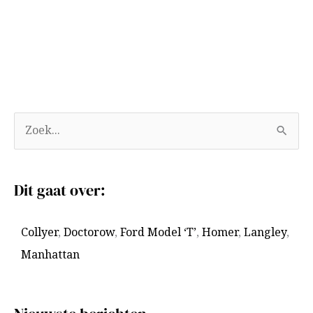
A
Z
r
o
c
e
Dit gaat over:
h
k
i
n
Collyer
,
Doctorow
,
Ford Model ‘T’
,
Homer
,
Langley
,
e
a
Manhattan
v
a
e
r
n
: