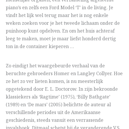
menselijke organen, een verzameling afgeleefde
piano’s en zelfs een Ford Model ‘T’ in de living. Je
vindt het lijk wel terug maar het is nog enkele
weken zoeken voor je het tweede lichaam onder de
puinhoop kunt opdelven. En om het huis achteraf
leeg te maken, moet je maar liefst honderd dertig
ton in de container kieperen …
Zo eindigt het waargebeurde verhaal van de
beruchte gebroeders Homer en Langley Collyer. Hoe
ze het zo ver lieten komen, is nu meesterlijk
opgetekend door E. L. Doctorow. In zijn bekroonde
klassiekers als ‘Ragtime’ (1975), ‘Billy Bathgate’
(1989) en ‘De mars’ (2005) belichtte de auteur al
verschillende periodes uit de Amerikaanse
geschiedenis, steeds vanuit een verrassende
invalshoek. Ditmaal schetst hij de veranderende V.S.