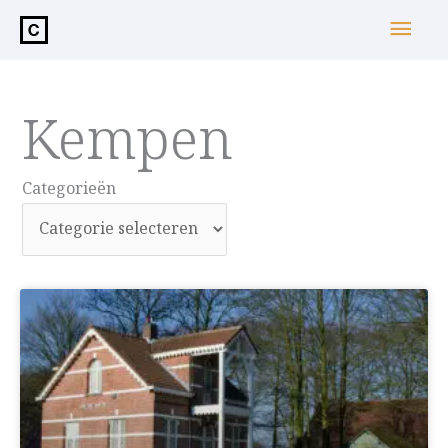
de
Hoo
inhoud
Kempen
Categorieën
Categorieën