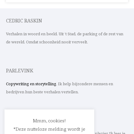
CEDRIC RASKIN
Verhalen in woord en beeld. Uit ’t Stad, de parking of de rest van
de wereld. Omdat schoonheid nooit verveelt.
PARLEVINK
Copywriting en storytelling
. Ik help bijzondere mensen en
bedrijven hun beste verhalen vertellen.
CONTACT
Mmm, cookies!
*Deze nutteloze melding wordt je
Schrijf ik straks mee aan jouw verhaal? Met veel plezier. Ik lees je