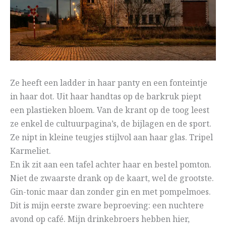
Ze heeft een ladder in haar panty en een fonteintje
in haar dot. Uit haar handtas op de barkruk piept
een plastieken bloem. Van de krant op de toog leest
ze enkel de cultuurpagina’s, de bijlagen en de sport.
Ze nipt in kleine teugjes stijlvol aan haar glas. Tripel
Karmeliet.
En ik zit aan een tafel achter haar en bestel pomton.
Niet de zwaarste drank op de kaart, wel de grootste.
Gin-tonic maar dan zonder gin en met pompelmoes.
Dit is mijn eerste zware beproeving: een nuchtere
avond op café. Mijn drinkebroers hebben hier,