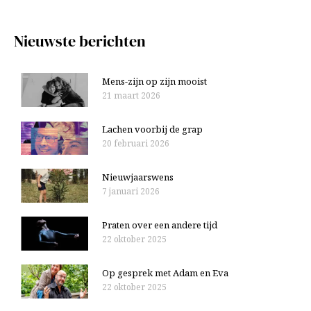
v
a
e
r
Nieuwste berichten
n
:
Mens-zijn op zijn mooist
21 maart 2026
Lachen voorbij de grap
20 februari 2026
Nieuwjaarswens
7 januari 2026
Praten over een andere tijd
22 oktober 2025
Op gesprek met Adam en Eva
22 oktober 2025