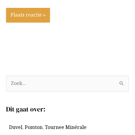
A
Z
r
o
c
e
Dit gaat over:
h
k
i
n
Duvel
,
Pomton
,
Tournee Minérale
e
a