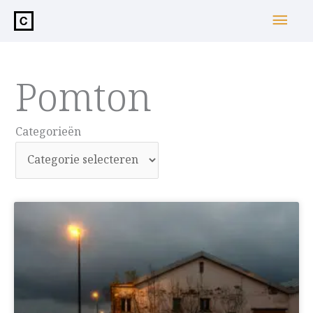
de
Hoo
inhoud
Pomton
Categorieën
Categorieën