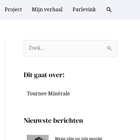
Project
Mijn verhaal
Parlevink
A
Z
r
o
c
e
Dit gaat over:
h
k
i
n
Tournee Minérale
e
a
v
a
e
r
Nieuwste berichten
n
:
Mens-zijn op zijn mooist