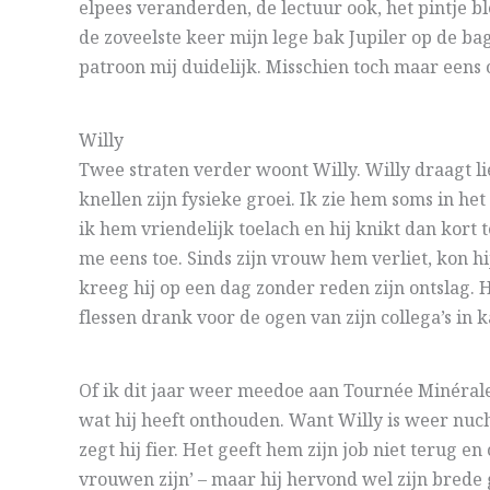
elpees veranderden, de lectuur ook, het pintje bl
de zoveelste keer mijn lege bak Jupiler op de b
patroon mij duidelijk. Misschien toch maar eens
Willy
Twee straten verder woont Willy. Willy draagt li
knellen zijn fysieke groei. Ik zie hem soms in het
ik hem vriendelijk toelach en hij knikt dan kort 
me eens toe. Sinds zijn vrouw hem verliet, kon h
kreeg hij op een dag zonder reden zijn ontslag. He
flessen drank voor de ogen van zijn collega’s in 
Of ik dit jaar weer meedoe aan Tournée Minérale
wat hij heeft onthouden. Want Willy is weer nucht
zegt hij fier. Het geeft hem zijn job niet terug en
vrouwen zijn’ – maar hij hervond wel zijn bred