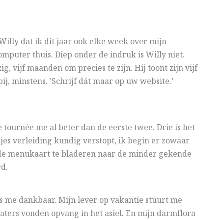
Willy dat ik dit jaar ook elke week over mijn
computer thuis. Diep onder de indruk is Willy niet.
g, vijf maanden om precies te zijn. Hij toont zijn vijf
j, minstens. ’Schrijf dát maar op uw website.’
tournée me al beter dan de eerste twee. Drie is het
esjes verleiding kundig verstopt, ik begin er zowaar
p de menukaart te bladeren naar de minder gekende
rd.
is me dankbaar. Mijn lever op vakantie stuurt me
katers vonden opvang in het asiel. En mijn darmflora