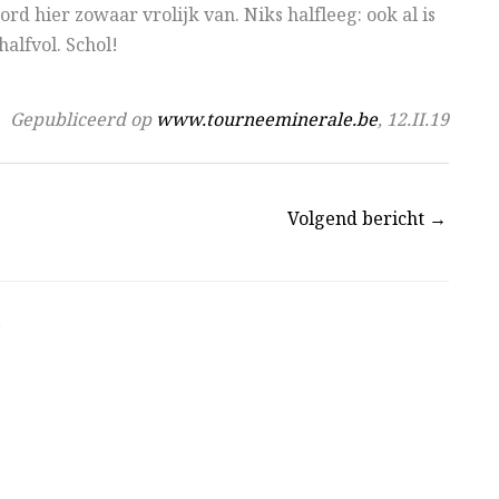
rd hier zowaar vrolijk van. Niks halfleeg: ook al is
halfvol. Schol!
Gepubliceerd op
www.tourneeminerale.be
, 12.II.19
Volgend bericht
→
”