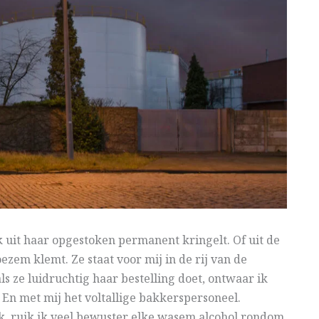
ok uit haar opgestoken permanent kringelt. Of uit de
ezem klemt. Ze staat voor mij in de rij van de
ls ze luidruchtig haar bestelling doet, ontwaar ik
. En met mij het voltallige bakkerspersoneel.
nk, ruik ik veel bewuster elke wasem alcohol rondom