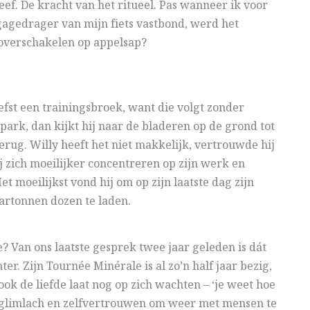
eef. De kracht van het ritueel. Pas wanneer ik voor
agagedrager van mijn fiets vastbond, werd het
 overschakelen op appelsap?
efst een trainingsbroek, want die volgt zonder
 park, dan kijkt hij naar de bladeren op de grond tot
terug. Willy heeft het niet makkelijk, vertrouwde hij
ij zich moeilijker concentreren op zijn werk en
t moeilijkst vond hij om op zijn laatste dag zijn
kartonnen dozen te laden.
? Van ons laatste gesprek twee jaar geleden is dát
er. Zijn Tournée Minérale is al zo’n half jaar bezig,
 ook de liefde laat nog op zich wachten – ‘je weet hoe
e glimlach en zelfvertrouwen om weer met mensen te