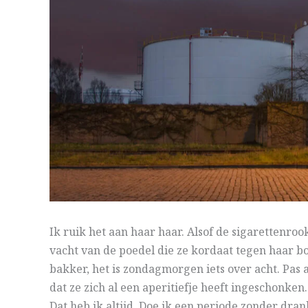
Ik ruik het aan haar haar. Alsof de sigarettenro
vacht van de poedel die ze kordaat tegen haar bo
bakker, het is zondagmorgen iets over acht. Pas a
dat ze zich al een aperitiefje heeft ingeschonken
Dat heb ik altijd. Doe ik een periode zonder dra