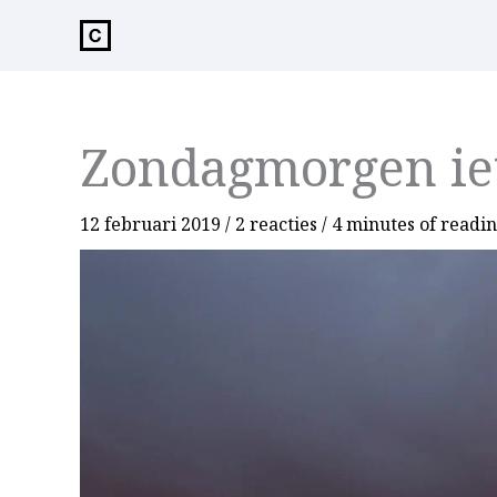
de
inhoud
Zondagmorgen iet
12 februari 2019
/
2 reacties
/
4 minutes of readi