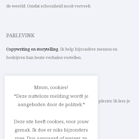
de wereld. Omdat schoonheid nooit verveelt.
PARLEVINK
Copywriting en storytelling
. Ik help bijzondere mensen en
bedrijven hun beste verhalen vertellen.
CONTACT
Mmm, cookies!
*Deze nutteloze melding wordt je
Schrijf ik straks mee aan jouw verhaal? Met veel plezier. Ik lees je
aangeboden door de politiek.*
heel graag op
cedric@parlevink.be
.
Deze site heeft cookies, voor jouw
gemak. Ik doe er niks bijzonders
mee. Dus aanvaard of weiger ze,