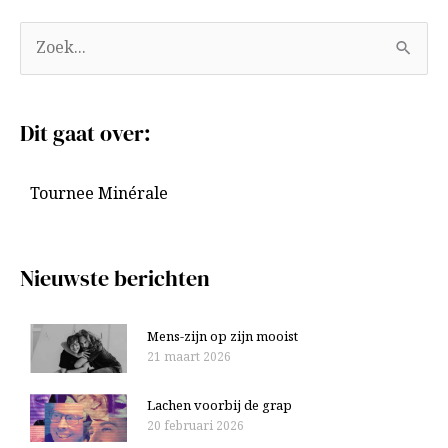
A
Z
r
o
c
e
Dit gaat over:
h
k
i
n
Tournee Minérale
e
a
v
a
e
r
Nieuwste berichten
n
:
Mens-zijn op zijn mooist
21 maart 2026
Lachen voorbij de grap
20 februari 2026