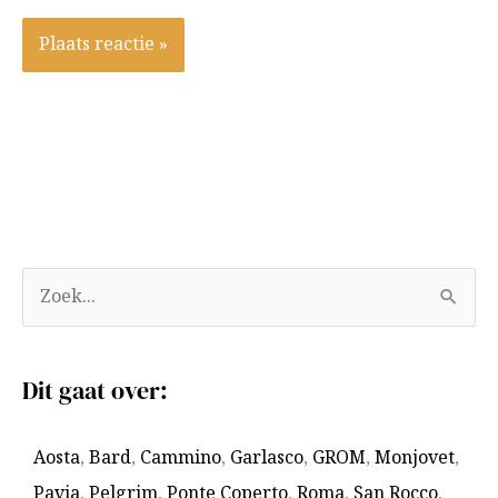
A
Z
r
o
c
e
Dit gaat over:
h
k
i
n
Aosta
,
Bard
,
Cammino
,
Garlasco
,
GROM
,
Monjovet
,
e
a
Pavia
,
Pelgrim
,
Ponte Coperto
,
Roma
,
San Rocco
,
v