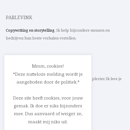
PARLEVINK
Copywriting en storytelling
. Ik help bijzondere mensen en
bedrijven hun beste verhalen vertellen.
CONTACT
Mmm, cookies!
*Deze nutteloze melding wordt je
Schrijf ik straks mee aan jouw verhaal? Met veel plezier. Ik lees je
aangeboden door de politiek.*
heel graag op
cedric@parlevink.be
.
Deze site heeft cookies, voor jouw
gemak. Ik doe er niks bijzonders
mee. Dus aanvaard of weiger ze,
SOCIAL
maakt mij niks uit.
Facebook
Instagram
Linkedin