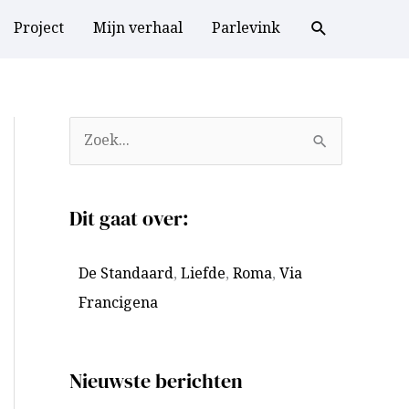
Project
Mijn verhaal
Parlevink
A
Z
r
o
c
e
Dit gaat over:
h
k
i
n
De Standaard
,
Liefde
,
Roma
,
Via
e
a
Francigena
v
a
e
r
n
:
Nieuwste berichten