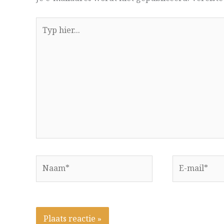
Typ
hier...
Naam*
E-
mail*