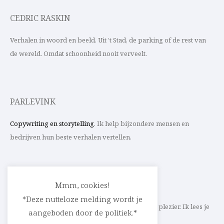
CEDRIC RASKIN
Verhalen in woord en beeld. Uit ’t Stad, de parking of de rest van
de wereld. Omdat schoonheid nooit verveelt.
PARLEVINK
Copywriting en storytelling
. Ik help bijzondere mensen en
bedrijven hun beste verhalen vertellen.
CONTACT
Mmm, cookies!
*Deze nutteloze melding wordt je
Schrijf ik straks mee aan jouw verhaal? Met veel plezier. Ik lees je
aangeboden door de politiek.*
heel graag op
cedric@parlevink.be
.