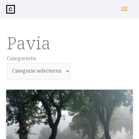
de
Hoo
inhoud
Pavia
Categorieën
Categorieën