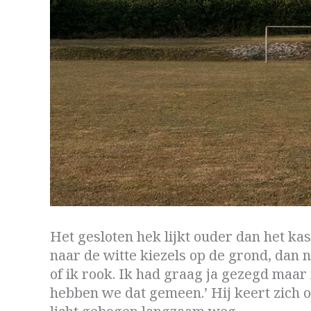
Het gesloten hek lijkt ouder dan het ka
naar de witte kiezels op de grond, dan
of ik rook. Ik had graag ja gezegd maar ik
hebben we dat gemeen.’ Hij keert zich o