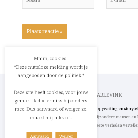
mail*
Mmm, cookies!
*Deze nutteloze melding wordt je
aangeboden door de politiek.*
Deze site heeft cookies, voor jouw
CEDRIC RASKIN
PARLEVINK
gemak. Ik doe er niks bijzonders
Verhalen in woord en beeld. Uit ’t Stad,
Copywriting en storyte
mee. Dus aanvaard of weiger ze,
de parking of de rest van de wereld.
bijzondere mensen en 
maakt mij niks uit.
Omdat schoonheid nooit verveelt.
beste verhalen vertelle
Aanvaard
Weiger