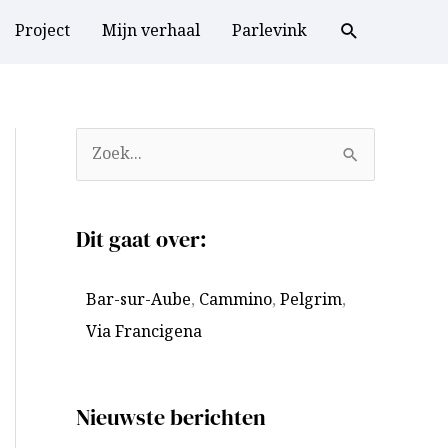
Project
Mijn verhaal
Parlevink
A
Z
r
o
c
e
Dit gaat over:
h
k
i
n
Bar-sur-Aube
,
Cammino
,
Pelgrim
,
e
a
Via Francigena
v
a
e
r
n
:
Nieuwste berichten