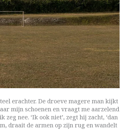
steel erachter. De droeve magere man kijkt
 naar mijn schoenen en vraagt me aarzelend
 zeg nee. ‘Ik ook niet’, zegt hij zacht, ‘dan
m, draait de armen op zijn rug en wandelt