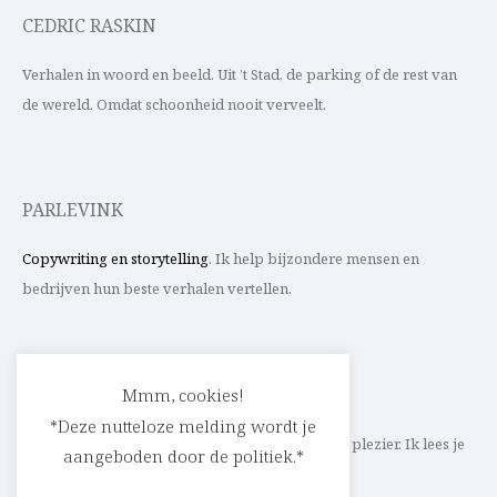
CEDRIC RASKIN
Verhalen in woord en beeld. Uit ’t Stad, de parking of de rest van
de wereld. Omdat schoonheid nooit verveelt.
PARLEVINK
Copywriting en storytelling
. Ik help bijzondere mensen en
bedrijven hun beste verhalen vertellen.
CONTACT
Mmm, cookies!
*Deze nutteloze melding wordt je
Schrijf ik straks mee aan jouw verhaal? Met veel plezier. Ik lees je
aangeboden door de politiek.*
heel graag op
cedric@parlevink.be
.