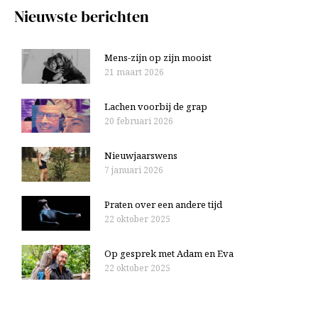
e
r
Nieuwste berichten
n
:
Mens-zijn op zijn mooist
21 maart 2026
Lachen voorbij de grap
20 februari 2026
Nieuwjaarswens
7 januari 2026
Praten over een andere tijd
22 oktober 2025
Op gesprek met Adam en Eva
22 oktober 2025