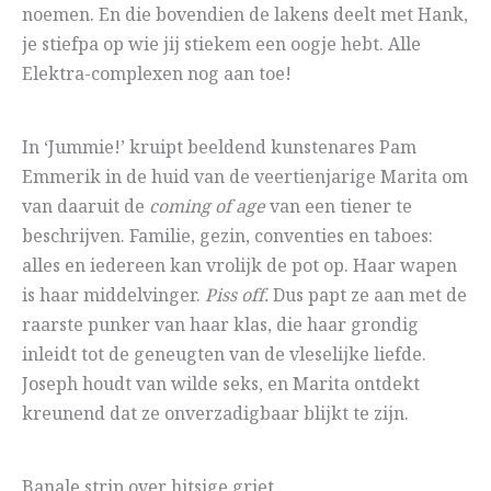
noemen. En die bovendien de lakens deelt met Hank,
je stiefpa op wie jij stiekem een oogje hebt. Alle
Elektra-complexen nog aan toe!
In ‘Jummie!’ kruipt beeldend kunstenares Pam
Emmerik in de huid van de veertienjarige Marita om
van daaruit de
coming of age
van een tiener te
beschrijven. Familie, gezin, conventies en taboes:
alles en iedereen kan vrolijk de pot op. Haar wapen
is haar middelvinger.
Piss off.
Dus papt ze aan met de
raarste punker van haar klas, die haar grondig
inleidt tot de geneugten van de vleselijke liefde.
Joseph houdt van wilde seks, en Marita ontdekt
kreunend dat ze onverzadigbaar blijkt te zijn.
Banale strip over hitsige griet