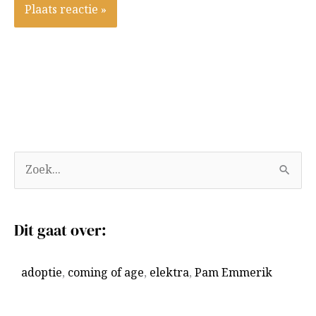
A
Z
r
o
c
e
Dit gaat over:
h
k
i
n
adoptie
,
coming of age
,
elektra
,
Pam Emmerik
e
a
v
a