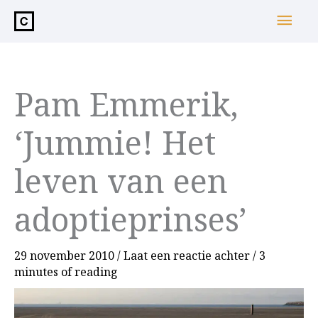
de
Hoo
inhoud
Pam Emmerik,
‘Jummie! Het
leven van een
adoptieprinses’
29 november 2010
/
Laat een reactie achter
/
3
minutes of reading