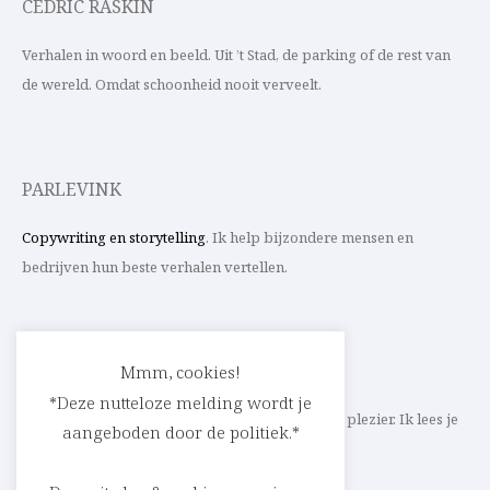
CEDRIC RASKIN
Verhalen in woord en beeld. Uit ’t Stad, de parking of de rest van
de wereld. Omdat schoonheid nooit verveelt.
PARLEVINK
Copywriting en storytelling
. Ik help bijzondere mensen en
bedrijven hun beste verhalen vertellen.
CONTACT
Mmm, cookies!
*Deze nutteloze melding wordt je
Schrijf ik straks mee aan jouw verhaal? Met veel plezier. Ik lees je
aangeboden door de politiek.*
heel graag op
cedric@parlevink.be
.