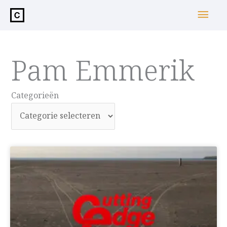
de
Hoo
inhoud
Pam Emmerik
Categorieën
Categorieën