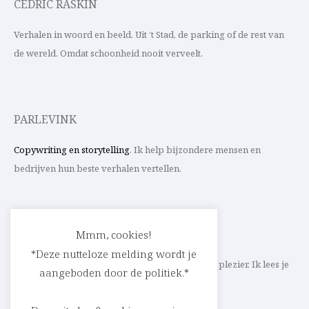
CEDRIC RASKIN
Verhalen in woord en beeld. Uit ’t Stad, de parking of de rest van
de wereld. Omdat schoonheid nooit verveelt.
PARLEVINK
Copywriting en storytelling
. Ik help bijzondere mensen en
bedrijven hun beste verhalen vertellen.
CONTACT
Mmm, cookies!
*Deze nutteloze melding wordt je
Schrijf ik straks mee aan jouw verhaal? Met veel plezier. Ik lees je
aangeboden door de politiek.*
heel graag op
cedric@parlevink.be
.