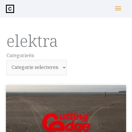
de
Hoo
inhoud
elektra
Categorieën
Categorieën