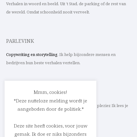
Verhalen in woord en beeld. Uit ’t Stad, de parking of de rest van
de wereld. Omdat schoonheid nooit verveelt.
PARLEVINK
Copywriting en storytelling
. Ik help bijzondere mensen en
bedrijven hun beste verhalen vertellen.
CONTACT
Mmm, cookies!
*Deze nutteloze melding wordt je
Schrijf ik straks mee aan jouw verhaal? Met veel plezier. Ik lees je
aangeboden door de politiek.*
heel graag op
cedric@parlevink.be
.
Deze site heeft cookies, voor jouw
gemak. Ik doe er niks bijzonders