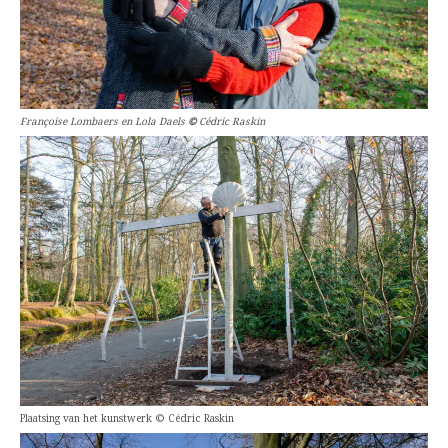
Françoise Lombaers en Lola Daels
©
Cédric Raskin
Plaatsing van het kunstwerk © Cédric Raskin