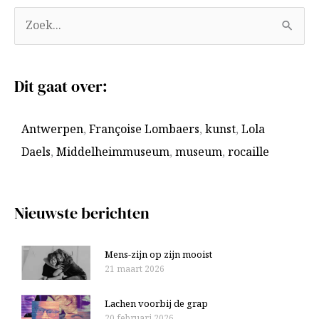
A
Z
r
o
c
e
Dit gaat over:
h
k
i
n
Antwerpen
,
Françoise Lombaers
,
kunst
,
Lola
e
a
Daels
,
Middelheimmuseum
,
museum
,
rocaille
v
a
e
r
n
:
Nieuwste berichten
Mens-zijn op zijn mooist
21 maart 2026
Lachen voorbij de grap
20 februari 2026