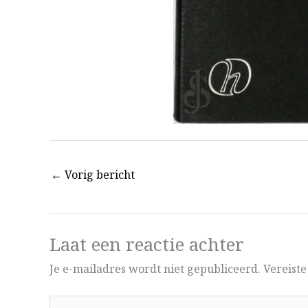
←
Vorig bericht
Laat een reactie achter
Je e-mailadres wordt niet gepubliceerd.
Vereist
Typ