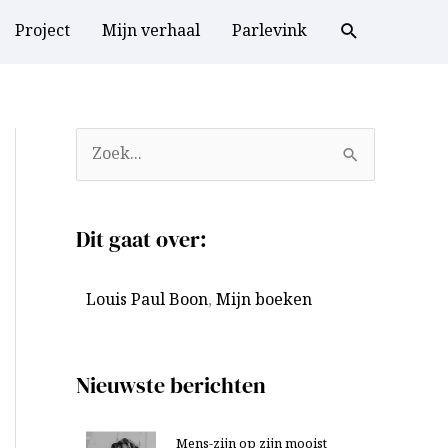
Project
Mijn verhaal
Parlevink
A
Z
r
o
c
e
Dit gaat over:
h
k
i
n
Louis Paul Boon
,
Mijn boeken
e
a
v
a
e
r
Nieuwste berichten
n
:
Mens-zijn op zijn mooist