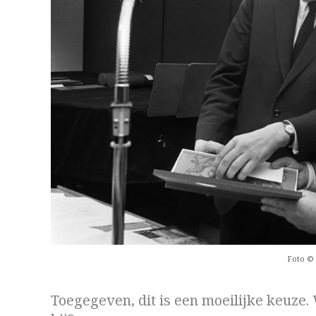
Foto © 
Toegegeven, dit is een moeilijke keuze.