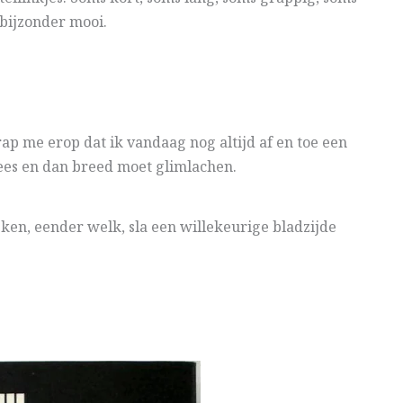
 bijzonder mooi.
rap me erop dat ik vandaag nog altijd af en toe een
lees en dan breed moet glimlachen.
ken, eender welk, sla een willekeurige bladzijde