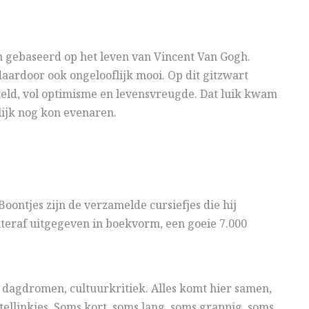
an gebaseerd op het leven van Vincent Van Gogh.
aardoor ook ongelooflijk mooi. Op dit gitzwart
eld, vol optimisme en levensvreugde. Dat luik kwam
lijk nog kon evenaren.
 Boontjes zijn de verzamelde cursiefjes die hij
hteraf uitgegeven in boekvorm, een goeie 7.000
 dagdromen, cultuurkritiek. Alles komt hier samen,
rtellinkjes. Soms kort, soms lang, soms grappig, soms