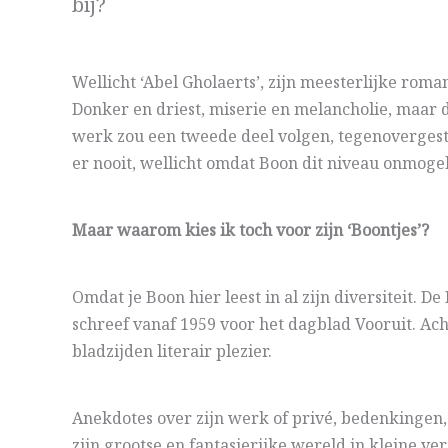
bij?
Wellicht ‘Abel Gholaerts’, zijn meesterlijke rom
Donker en driest, miserie en melancholie, maar d
werk zou een tweede deel volgen, tegenovergest
er nooit, wellicht omdat Boon dit niveau onmoge
Maar waarom kies ik toch voor zijn ‘Boontjes’?
Omdat je Boon hier leest in al zijn diversiteit. De
schreef vanaf 1959 voor het dagblad Vooruit. Ac
bladzijden literair plezier.
Anekdotes over zijn werk of privé, bedenkingen,
zijn grootse en fantasierijke wereld in kleine ve