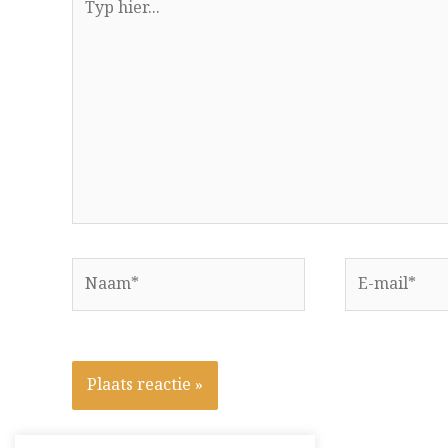
hier...
Naam*
E-
mail*