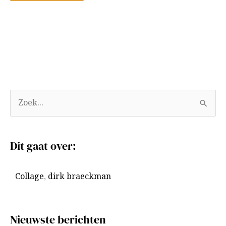
A
Z
r
o
c
e
Dit gaat over:
h
k
i
n
Collage
,
dirk braeckman
e
a
v
a
e
r
Nieuwste berichten