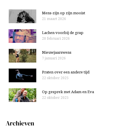
n
:
Mens-zijn op zijn mooist
21 maart 2026
Lachen voorbij de grap
20 februari 2026
Nieuwjaarswens
7 januari 2026
Praten over een andere tijd
22 oktober 2025
Op gesprek met Adam en Eva
22 oktober 2025
Archieven