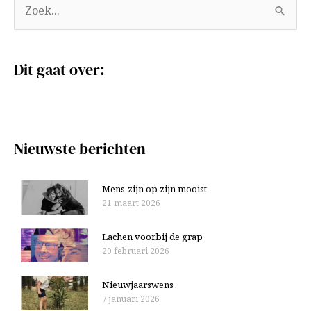
A
Z
r
o
c
e
Dit gaat over:
h
k
i
n
e
a
v
a
Nieuwste berichten
e
r
n
:
Mens-zijn op zijn mooist
21 maart 2026
Lachen voorbij de grap
20 februari 2026
Nieuwjaarswens
7 januari 2026