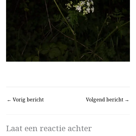
. vvvv
←
Vorig bericht
Volgend bericht
→
Laat een reactie achter