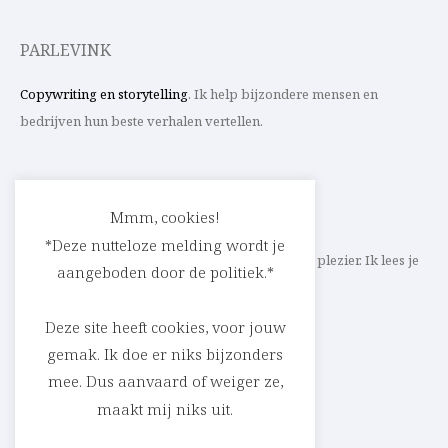
PARLEVINK
Copywriting en storytelling
. Ik help bijzondere mensen en
bedrijven hun beste verhalen vertellen.
CONTACT
Mmm, cookies!
*Deze nutteloze melding wordt je
Schrijf ik straks mee aan jouw verhaal? Met veel plezier. Ik lees je
aangeboden door de politiek.*
heel graag op
cedric@parlevink.be
.
Deze site heeft cookies, voor jouw
gemak. Ik doe er niks bijzonders
mee. Dus aanvaard of weiger ze,
SOCIAL
maakt mij niks uit.
Facebook
Instagram
Linkedin