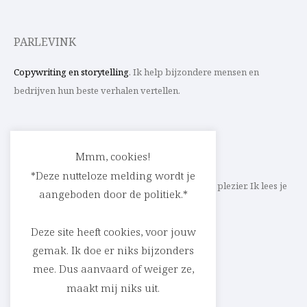
PARLEVINK
Copywriting en storytelling
. Ik help bijzondere mensen en
bedrijven hun beste verhalen vertellen.
CONTACT
Mmm, cookies!
*Deze nutteloze melding wordt je
Schrijf ik straks mee aan jouw verhaal? Met veel plezier. Ik lees je
aangeboden door de politiek.*
heel graag op
cedric@parlevink.be
.
Deze site heeft cookies, voor jouw
gemak. Ik doe er niks bijzonders
mee. Dus aanvaard of weiger ze,
SOCIAL
maakt mij niks uit.
Facebook
Instagram
Linkedin