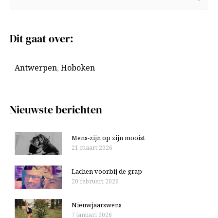
r
o
c
e
Dit gaat over:
h
k
i
n
Antwerpen
,
Hoboken
e
a
v
a
e
r
Nieuwste berichten
n
:
Mens-zijn op zijn mooist
21 maart 2026
Lachen voorbij de grap
20 februari 2026
Nieuwjaarswens
7 januari 2026