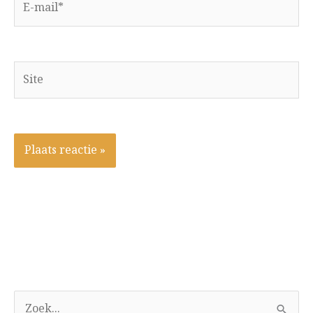
mail*
Site
A
Z