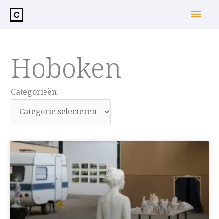
de
Hoo
inhoud
Hoboken
Categorieën
Categorieën