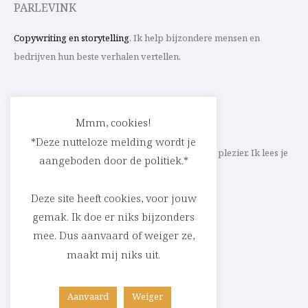
PARLEVINK
Copywriting en storytelling
. Ik help bijzondere mensen en
bedrijven hun beste verhalen vertellen.
CONTACT
Mmm, cookies!
*Deze nutteloze melding wordt je
Schrijf ik straks mee aan jouw verhaal? Met veel plezier. Ik lees je
aangeboden door de politiek.*
heel graag op
cedric@parlevink.be
.
Deze site heeft cookies, voor jouw
gemak. Ik doe er niks bijzonders
mee. Dus aanvaard of weiger ze,
SOCIAL
maakt mij niks uit.
Facebook
Instagram
Linkedin
Aanvaard
Weiger