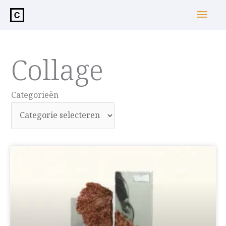
de
Hoo
inhoud
Collage
Categorieën
Categorieën