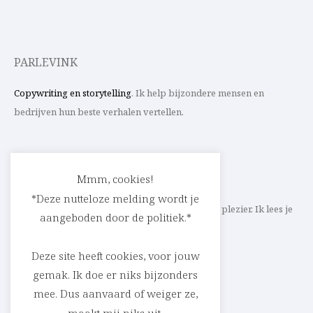
PARLEVINK
Copywriting en storytelling
. Ik help bijzondere mensen en
bedrijven hun beste verhalen vertellen.
CONTACT
Mmm, cookies!
*Deze nutteloze melding wordt je
Schrijf ik straks mee aan jouw verhaal? Met veel plezier. Ik lees je
aangeboden door de politiek.*
heel graag op
cedric@parlevink.be
.
Deze site heeft cookies, voor jouw
gemak. Ik doe er niks bijzonders
mee. Dus aanvaard of weiger ze,
SOCIAL