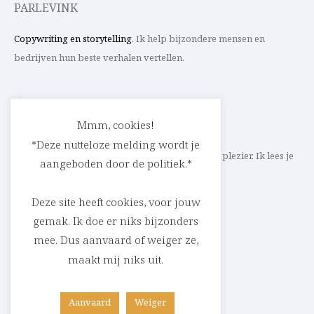
PARLEVINK
Copywriting en storytelling
. Ik help bijzondere mensen en
bedrijven hun beste verhalen vertellen.
CONTACT
Mmm, cookies!
*Deze nutteloze melding wordt je
Schrijf ik straks mee aan jouw verhaal? Met veel plezier. Ik lees je
aangeboden door de politiek.*
heel graag op
cedric@parlevink.be
.
Deze site heeft cookies, voor jouw
gemak. Ik doe er niks bijzonders
mee. Dus aanvaard of weiger ze,
SOCIAL
maakt mij niks uit.
Facebook
Instagram
Linkedin
Aanvaard
Weiger