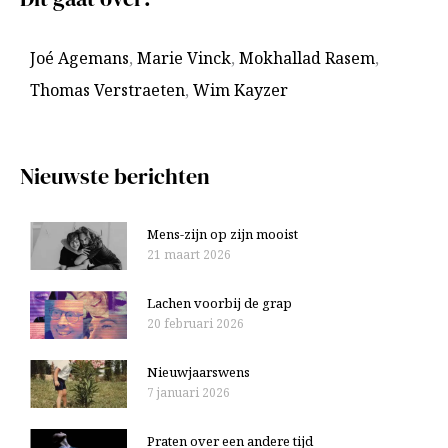
k
i
n
Joé Agemans
,
Marie Vinck
,
Mokhallad Rasem
,
e
a
Thomas Verstraeten
,
Wim Kayzer
v
a
e
r
n
:
Nieuwste berichten
Mens-zijn op zijn mooist
21 maart 2026
Lachen voorbij de grap
20 februari 2026
Nieuwjaarswens
7 januari 2026
Praten over een andere tijd