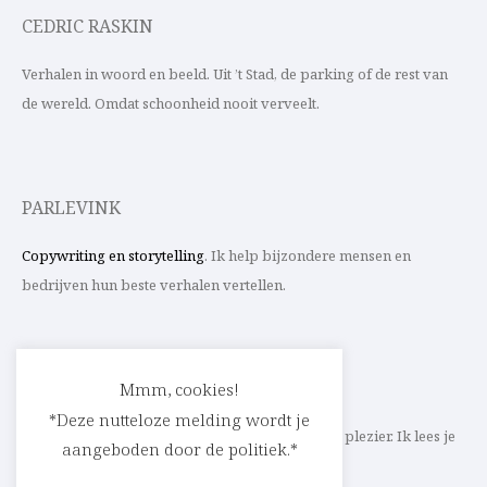
CEDRIC RASKIN
Verhalen in woord en beeld. Uit ’t Stad, de parking of de rest van
de wereld. Omdat schoonheid nooit verveelt.
PARLEVINK
Copywriting en storytelling
. Ik help bijzondere mensen en
bedrijven hun beste verhalen vertellen.
CONTACT
Mmm, cookies!
*Deze nutteloze melding wordt je
Schrijf ik straks mee aan jouw verhaal? Met veel plezier. Ik lees je
aangeboden door de politiek.*
heel graag op
cedric@parlevink.be
.