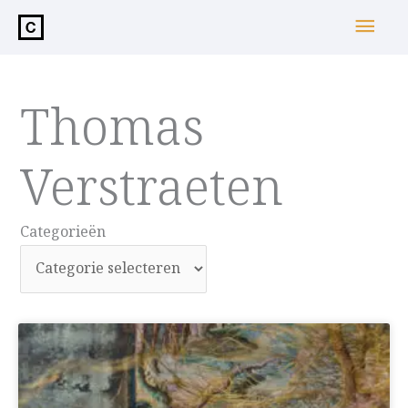
de
Hoo
inhoud
Thomas
Verstraeten
Categorieën
Categorieën