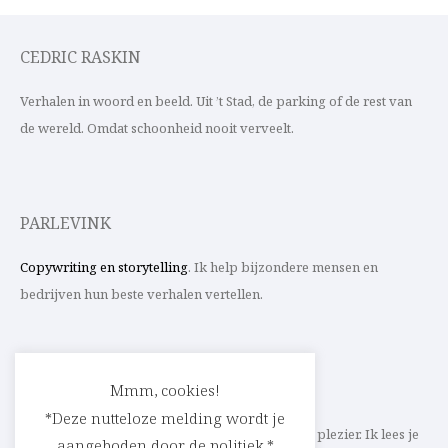
CEDRIC RASKIN
Verhalen in woord en beeld. Uit ’t Stad, de parking of de rest van
de wereld. Omdat schoonheid nooit verveelt.
PARLEVINK
Copywriting en storytelling
. Ik help bijzondere mensen en
bedrijven hun beste verhalen vertellen.
CONTACT
Mmm, cookies!
*Deze nutteloze melding wordt je
Schrijf ik straks mee aan jouw verhaal? Met veel plezier. Ik lees je
aangeboden door de politiek.*