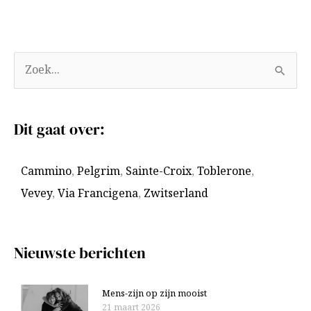
A
Z
r
o
c
e
Dit gaat over:
h
k
i
n
Cammino
,
Pelgrim
,
Sainte-Croix
,
Toblerone
,
e
a
Vevey
,
Via Francigena
,
Zwitserland
v
a
e
r
n
:
Nieuwste berichten
Mens-zijn op zijn mooist
21 maart 2026