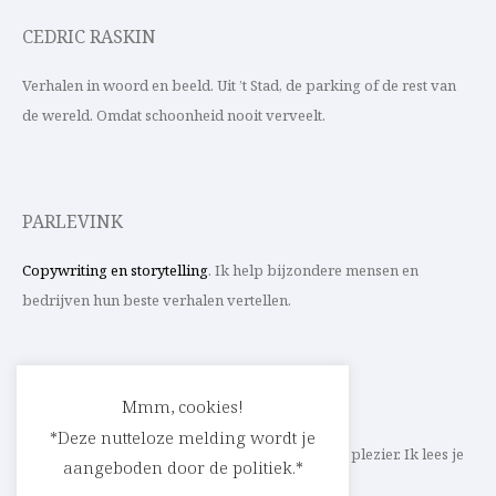
CEDRIC RASKIN
Verhalen in woord en beeld. Uit ’t Stad, de parking of de rest van
de wereld. Omdat schoonheid nooit verveelt.
PARLEVINK
Copywriting en storytelling
. Ik help bijzondere mensen en
bedrijven hun beste verhalen vertellen.
CONTACT
Mmm, cookies!
*Deze nutteloze melding wordt je
Schrijf ik straks mee aan jouw verhaal? Met veel plezier. Ik lees je
aangeboden door de politiek.*
heel graag op
cedric@parlevink.be
.