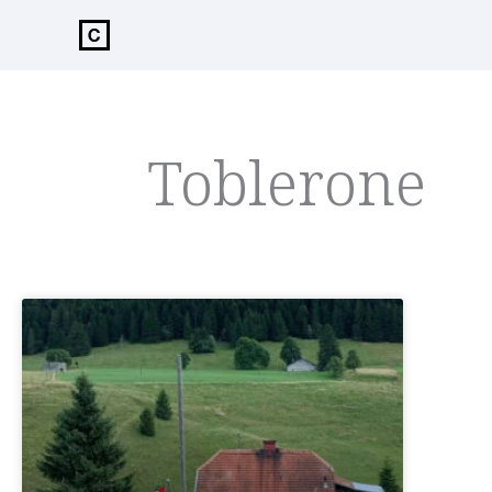
de
inhoud
Toblerone