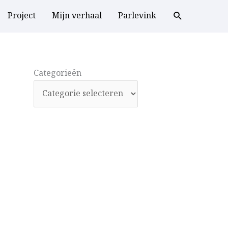
Project
Mijn verhaal
Parlevink
Categorieën
Categorieën