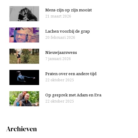
:
Mens-zijn op zijn mooist
21 maart 2026
Lachen voorbij de grap
20 februari 2026
Nieuwjaarswens
7 januari 2026
Praten over een andere tijd
22 oktober 2025
Op gesprek met Adam en Eva
22 oktober 2025
Archieven