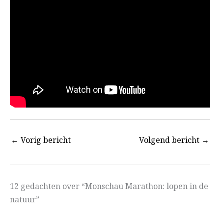
←
Vorig bericht
Volgend bericht
→
12 gedachten over “Monschau Marathon: lopen in de
natuur”