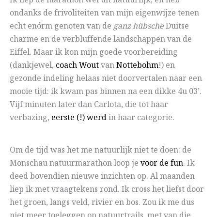
Ik liep de marathon wel uit natuurlijk, en heb
ondanks de frivoliteiten van mijn eigenwijze tenen
echt enórm genoten van de
ganz hübsche
Duitse
charme en de verbluffende landschappen van de
Eiffel. Maar ik kon mijn goede voorbereiding
(dankjewel,
coach Wout
van
Nottebohm
!) en
gezonde indeling helaas niet doorvertalen naar een
mooie tijd: ik kwam pas binnen na een dikke 4u 03’.
Vijf minuten later dan Carlota, die tot haar
verbazing,
eerste (!) werd
in haar categorie.
Om de tijd was het me natuurlijk niet te doen: de
Monschau natuurmarathon loop je
voor de fun
. Ik
deed bovendien nieuwe inzichten op. Al maanden
liep ik met vraagtekens rond. Ik cross het liefst door
het groen, langs veld, rivier en bos. Zou ik me dus
niet meer toeleggen op natuurtrails, met van die