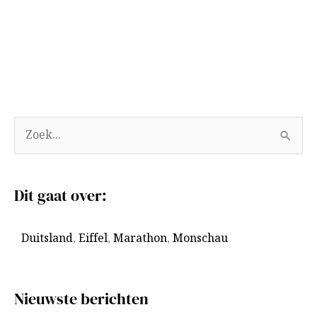
A
Z
r
o
c
e
Dit gaat over:
h
k
i
n
Duitsland
,
Eiffel
,
Marathon
,
Monschau
e
a
v
a
e
r
Nieuwste berichten
n