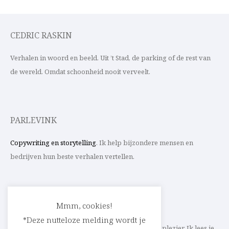
CEDRIC RASKIN
Verhalen in woord en beeld. Uit ’t Stad, de parking of de rest van
de wereld. Omdat schoonheid nooit verveelt.
PARLEVINK
Copywriting en storytelling
. Ik help bijzondere mensen en
bedrijven hun beste verhalen vertellen.
CONTACT
Mmm, cookies!
*Deze nutteloze melding wordt je
Schrijf ik straks mee aan jouw verhaal? Met veel plezier. Ik lees je