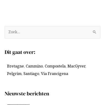
A
Z
r
o
c
e
Dit gaat over:
h
k
i
n
Bretagne
,
Cammino
,
Compostela
,
MacGyver
,
e
a
Pelgrim
,
Santiago
,
Via Francigena
v
a
e
r
n
:
Nieuwste berichten