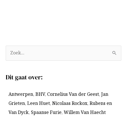
A
Z
r
o
c
e
Dit gaat over:
h
k
i
n
Antwerpen
,
BHV
,
Cornelius Van der Geest
,
Jan
e
a
Grieten
,
Leen Huet
,
Nicolaas Rockox
,
Rubens en
v
a
Van Dyck
,
Spaanse Furie
,
Willem Van Haecht
e
r
n
: