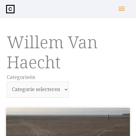
de
Hoo
inhoud
Willem Van
Haecht
Categorieën
Categorieën