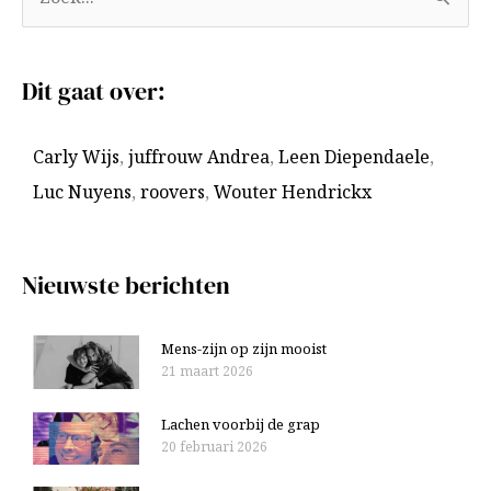
Z
r
o
c
e
Dit gaat over:
h
k
i
n
Carly Wijs
,
juffrouw Andrea
,
Leen Diependaele
,
e
a
Luc Nuyens
,
roovers
,
Wouter Hendrickx
v
a
e
r
n
:
Nieuwste berichten
Mens-zijn op zijn mooist
21 maart 2026
Lachen voorbij de grap
20 februari 2026