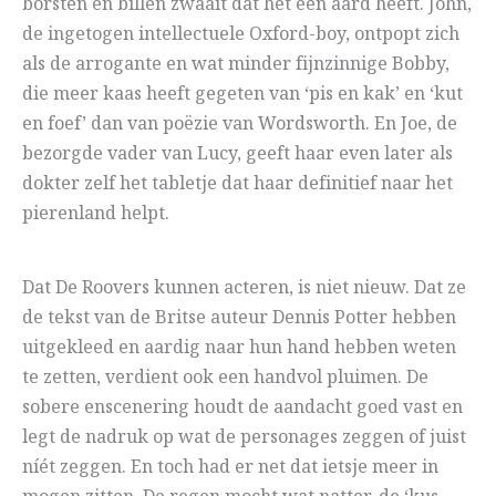
borsten en billen zwaait dat het een aard heeft. John,
de ingetogen intellectuele Oxford-boy, ontpopt zich
als de arrogante en wat minder fijnzinnige Bobby,
die meer kaas heeft gegeten van ‘pis en kak’ en ‘kut
en foef’ dan van poëzie van Wordsworth. En Joe, de
bezorgde vader van Lucy, geeft haar even later als
dokter zelf het tabletje dat haar definitief naar het
pierenland helpt.
Dat De Roovers kunnen acteren, is niet nieuw. Dat ze
de tekst van de Britse auteur Dennis Potter hebben
uitgekleed en aardig naar hun hand hebben weten
te zetten, verdient ook een handvol pluimen. De
sobere enscenering houdt de aandacht goed vast en
legt de nadruk op wat de personages zeggen of juist
níét zeggen. En toch had er net dat ietsje meer in