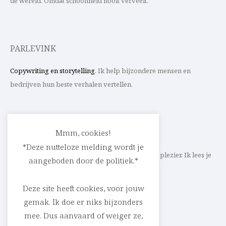
de wereld. Omdat schoonheid nooit verveelt.
PARLEVINK
Copywriting en storytelling
. Ik help bijzondere mensen en
bedrijven hun beste verhalen vertellen.
CONTACT
Mmm, cookies!
*Deze nutteloze melding wordt je
Schrijf ik straks mee aan jouw verhaal? Met veel plezier. Ik lees je
aangeboden door de politiek.*
heel graag op
cedric@parlevink.be
.
Deze site heeft cookies, voor jouw
gemak. Ik doe er niks bijzonders
mee. Dus aanvaard of weiger ze,
SOCIAL