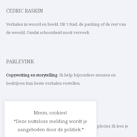
CEDRIC RASKIN
Verhalen in woord en beeld. Uit ’t Stad, de parking of de rest van
de wereld. Omdat schoonheid nooit verveelt.
PARLEVINK
Copywriting en storytelling
. Ik help bijzondere mensen en
bedrijven hun beste verhalen vertellen.
CONTACT
Mmm, cookies!
*Deze nutteloze melding wordt je
Schrijf ik straks mee aan jouw verhaal? Met veel plezier. Ik lees je
aangeboden door de politiek.*
heel graag op
cedric@parlevink.be
.