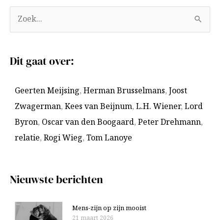
A
Z
r
o
c
e
Dit gaat over:
h
k
i
n
Geerten Meijsing
,
Herman Brusselmans
,
Joost
e
a
Zwagerman
,
Kees van Beijnum
,
L.H. Wiener
,
Lord
v
a
Byron
,
Oscar van den Boogaard
,
Peter Drehmann
,
e
r
relatie
,
Rogi Wieg
,
Tom Lanoye
n
:
Nieuwste berichten
Mens-zijn op zijn mooist
21 maart 2026