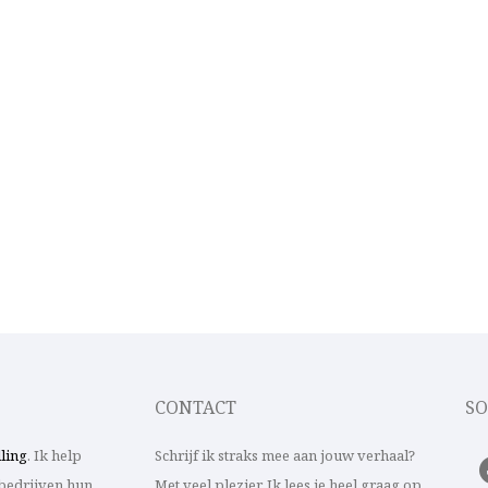
CONTACT
SO
lling
. Ik help
Schrijf ik straks mee aan jouw verhaal?
bedrijven hun
Met veel plezier. Ik lees je heel graag op