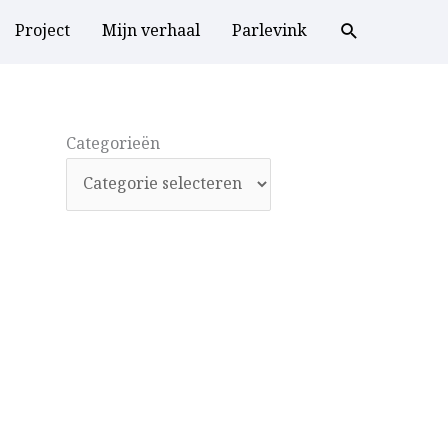
Project
Mijn verhaal
Parlevink
Categorieën
Categorieën