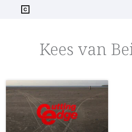
de
inhoud
Kees van B