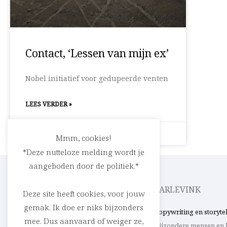
Contact, ‘Lessen van mijn ex’
Nobel initiatief voor gedupeerde venten
LEES VERDER »
20 oktober 2008
Geen reacties
Mmm, cookies!
*Deze nutteloze melding wordt je
aangeboden door de politiek.*
CEDRIC RASKIN
PARLEVINK
Deze site heeft cookies, voor jouw
gemak. Ik doe er niks bijzonders
Verhalen in woord en beeld. Uit ’t Stad,
Copywriting en storyte
mee. Dus aanvaard of weiger ze,
de parking of de rest van de wereld.
bijzondere mensen en 