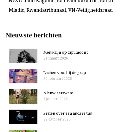
NAVO
,
Paul Kagame
,
Radovan Karadzic
,
Ratko
e
r
Mladic
,
Rwandatribunaal
,
VN-Veiligheidsraad
n
:
Nieuwste berichten
Mens-zijn op zijn mooist
21 maart 2026
Lachen voorbij de grap
20 februari 2026
Nieuwjaarswens
7 januari 2026
Praten over een andere tijd
22 oktober 2025