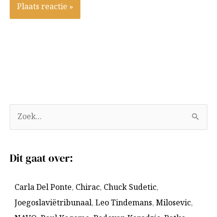
A
Z
r
o
c
e
Dit gaat over:
h
k
i
n
Carla Del Ponte
,
Chirac
,
Chuck Sudetic
,
e
a
Joegoslaviëtribunaal
,
Leo Tindemans
,
Milosevic
,
v
a