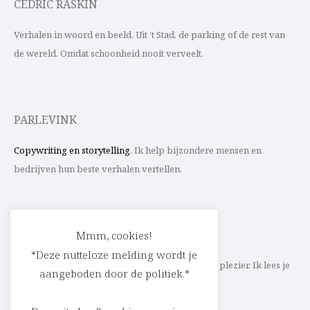
CEDRIC RASKIN
Verhalen in woord en beeld. Uit ’t Stad, de parking of de rest van
de wereld. Omdat schoonheid nooit verveelt.
PARLEVINK
Copywriting en storytelling
. Ik help bijzondere mensen en
bedrijven hun beste verhalen vertellen.
CONTACT
Mmm, cookies!
*Deze nutteloze melding wordt je
Schrijf ik straks mee aan jouw verhaal? Met veel plezier. Ik lees je
aangeboden door de politiek.*
heel graag op
cedric@parlevink.be
.