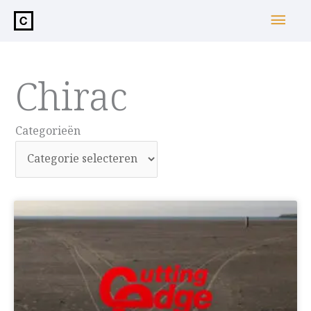
de
Hoo
inhoud
Chirac
Categorieën
Categorieën